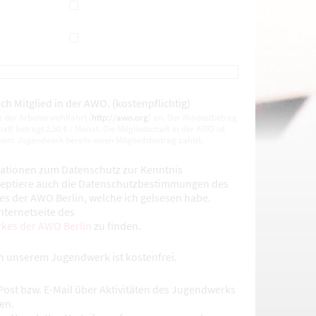
ch Mitglied in der AWO. (kostenpflichtig)
e der Arbeiterwohlfahrt (
http://awo.org
) an. Der Mindestbetrag
aft beträgt 2,50 € / Monat. Die Mitgliedschaft in der AWO ist
 beim Jugendwerk bereits einen Mitgliedsbeitrag zahlst.
mationen zum Datenschutz zur Kenntnis
eptiere auch die Datenschutzbestimmungen des
 der AWO Berlin, welche ich gelsesen habe.
Internetseite des
kes der AWO Berlin
zu finden.
in unserem Jugendwerk ist kostenfrei.
Post bzw. E-Mail über Aktivitäten des Jugendwerks
en.