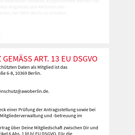
den Newsletter-Verteiler aufgenommen werden um
über Angebote und Aktionen des
rkes der AWO Berlin zu erhalten.
EMÄSS ART. 13 EU DSGVO
hützten Daten als Mitglied ist das
e 6-8, 10369 Berlin.
tenschutz@awoberlin.de.
k einer Prüfung der Antragsstellung sowie bei
Mitgliederverwaltung und -betreuung im
rtrag über Deine Mitgliedschaft zwischen Dir und
l 6 Abs. 1 lit.b) EU DSGVO. Für die