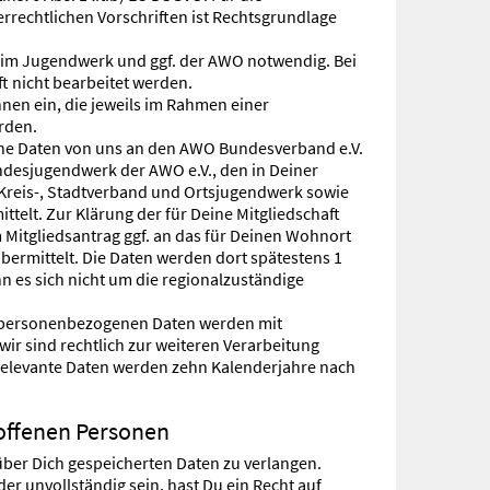
rechtlichen Vorschriften ist Rechtsgrundlage
aft im Jugendwerk und ggf. der AWO notwendig. Bei
ft nicht bearbeitet werden.
nnen ein, die jeweils im Rahmen einer
rden.
ne Daten von uns an den AWO Bundesverband e.V.
ndesjugendwerk der AWO e.V., den in Deiner
Kreis-, Stadtverband und Ortsjugendwerk sowie
telt. Zur Klärung der für Deine Mitgliedschaft
Mitgliedsantrag ggf. an das für Deinen Wohnort
bermittelt. Die Daten werden dort spätestens 1
 es sich nicht um die regionalzuständige
 personenbezogenen Daten werden mit
wir sind rechtlich zur weiteren Verarbeitung
srelevante Daten werden zehn Kalenderjahre nach
offenen Personen
 über Dich gespeicherten Daten zu verlangen.
r unvollständig sein, hast Du ein Recht auf