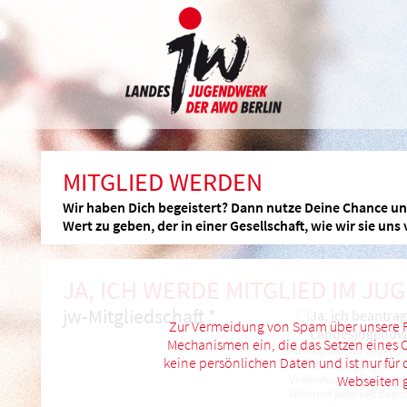
MITGLIED WERDEN
Wir haben Dich begeistert? Dann nutze Deine Chance und
Wert zu geben, der in einer Gesellschaft, wie wir sie uns v
JA, ICH WERDE MITGLIED IM J
jw-Mitgliedschaft *
Ja, ich beantrag
Zur Vermeidung von Spam über unsere F
Landesjugendwe
Mechanismen ein, die das Setzen eines C
Als Mitglied des Jugendw
keine persönlichen Daten und ist nur für 
Statut des Jugendwerks d
Vollendung des 30. Lebe
Webseiten g
Widerruf jederzeit been