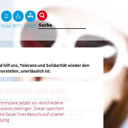
Mobil
BITV
Inhalt
 hilf uns, Toleranz und Solidarität wieder den
orstellen, unerlässlich ist.
UGENDWERK DER AWO.
e die kostenfreie Mitgliedschaft beim
ormulare setzen wir verschiedene
rk der AWO Berlin.
ookies bedingen. Dieser speichert
erks erkenne ich die jeweilige Satzung, die Leitsätze und das
die Dauer Ihres Besuchs auf unseren
er Arbeiterwohlfahrt an. Die Mitgliedschaft gilt bis zur
nsjahres. Sie kann aber auch durch einen schriftlichen
ültig.
det werden.