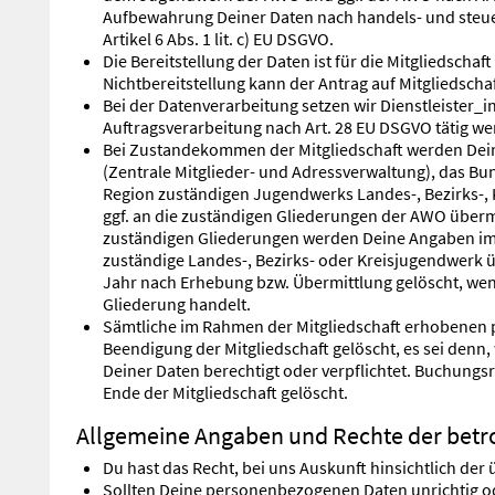
Aufbewahrung Deiner Daten nach handels- und steuer
Artikel 6 Abs. 1 lit. c) EU DSGVO.
Die Bereitstellung der Daten ist für die Mitgliedsch
Nichtbereitstellung kann der Antrag auf Mitgliedscha
Bei der Datenverarbeitung setzen wir Dienstleister_i
Auftragsverarbeitung nach Art. 28 EU DSGVO tätig we
Bei Zustandekommen der Mitgliedschaft werden Dei
(Zentrale Mitglieder- und Adressverwaltung), das Bu
Region zuständigen Jugendwerks Landes-, Bezirks-, 
ggf. an die zuständigen Gliederungen der AWO übermit
zuständigen Gliederungen werden Deine Angaben im 
zuständige Landes-, Bezirks- oder Kreisjugendwerk ü
Jahr nach Erhebung bzw. Übermittlung gelöscht, wenn
Gliederung handelt.
Sämtliche im Rahmen der Mitgliedschaft erhobenen
Beendigung der Mitgliedschaft gelöscht, es sei denn, 
Deiner Daten berechtigt oder verpflichtet. Buchung
Ende der Mitgliedschaft gelöscht.
Allgemeine Angaben und Rechte der betr
Du hast das Recht, bei uns Auskunft hinsichtlich der
Sollten Deine personenbezogenen Daten unrichtig ode