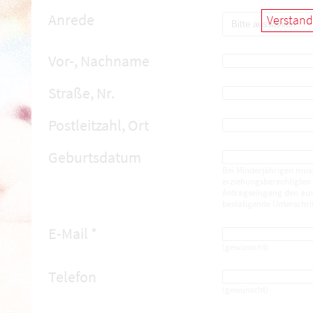
Anrede
Verstand
Vor-, Nachname
Straße, Nr.
Postleitzahl, Ort
Geburtsdatum
Bei Minderjährigen muss
erziehungsberechtigten 
Antragseingang den ausg
bestätigende Unterschrif
E-Mail *
(gewünscht)
Telefon
(gewünscht)