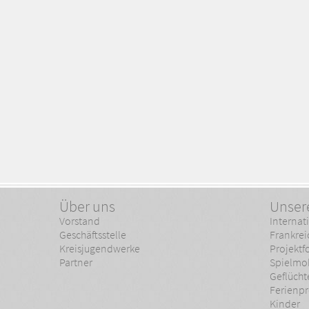
Über uns
Unser
Vorstand
Interna
Geschäftsstelle
Frankrei
Kreisjugendwerke
Projekt
Partner
Spielmo
Geflücht
Ferienpr
Kinder