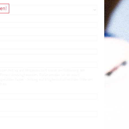
en!
 der Antrag auf Mitgliedschaft durch die Erklärung der
Person bestätigt werden. Dafür senden wir dir nach
efüllten Papier - Antrag auf Mitgliedschaft mit der Bitte um
t zu.