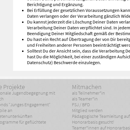
Berichtigung und Ergänzung.
Bei Erfüllung der gesetzlichen Voraussetzungen kan
Daten verlangen oder der Verarbeitung gänzlich Wid
Du kannst jederzeit die Löschung Deiner Daten verlan
Verarbeitung Deiner Daten verpflichtet sind. In jedem
Beendigung Deiner Mitgliedschaft gemäß der Bestim
Du hast ein Recht auf Übertragung der von Dir bereit
und Freiheiten anderer Personen beeinträchtigt wer
Solltest Du der Ansicht sein, dass die Verarbeitung D
hast Du die Möglichkeit, bei einer zuständigen Aufsi
Datenschutz) Beschwerde einzulegen.
e Projekte
Mitmachen
tionale Jugendbegegnung mit
als Teilnehmer*in
ch
als Teamer*in
fonds "Junges Engagement"
FSJ / BFD
bile an
Mitglied werden
etenunterkünften
Pädagogische Teamleitung auf
ogramme für geflüchtete
Honorarbasis gesucht!
Teamer*innen auf Honorarbas