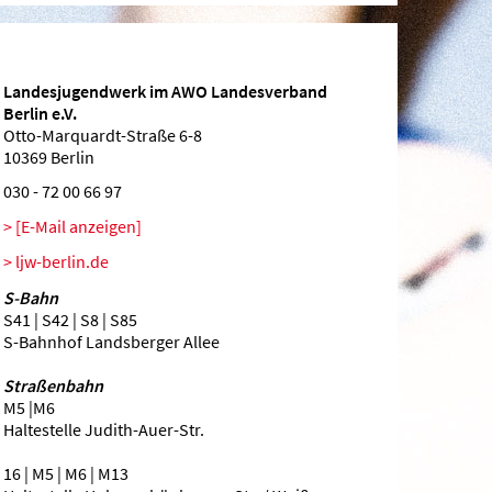
Landesjugendwerk im AWO Landesverband
Berlin e.V.
Otto-Marquardt-Straße 6-8
10369 Berlin
030 - 72 00 66 97
[E-Mail anzeigen]
ljw-berlin.de
S-Bahn
S41 | S42 | S8 | S85
S-Bahnhof Landsberger Allee
Straßenbahn
M5 |M6
Haltestelle Judith-Auer-Str.
16 | M5 | M6 | M13