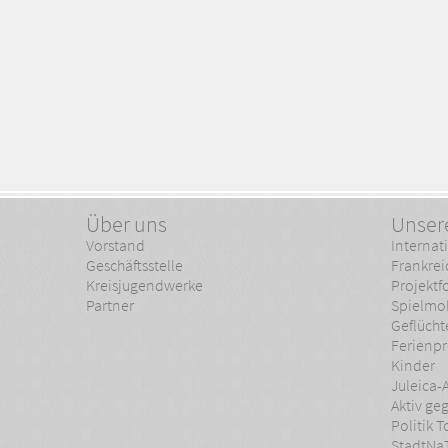
Über uns
Unser
Vorstand
Interna
Geschäftsstelle
Frankrei
Kreisjugendwerke
Projekt
Partner
Spielmo
Geflücht
Ferienpr
Kinder
Juleica-
Aktiv ge
Politik T
StadtNa