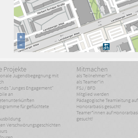
+
−
e Projekte
Mitmachen
tionale Jugendbegegnung mit
als Teilnehmer*in
ch
als Teamer*in
fonds "Junges Engagement"
FSJ / BFD
bile an
Mitglied werden
etenunterkünften
Pädagogische Teamleitung auf
ogramme für geflüchtete
Honorarbasis gesucht!
Teamer*innen auf Honorarbas
Ausbildung
gesucht!
gen Verschwörungsgeschichten
ours
Touren