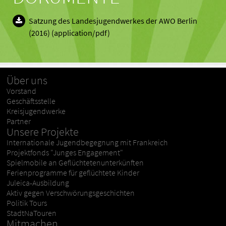
Satzung des Landesjugendwerkes der AWO Berlin
(2016) (application/pdf)
Über uns
Vorstand
Geschäftsstelle
Kreisjugendwerke
Partner
Unsere Projekte
Internationale Jugendbegegnung mit Frankreich
Projektfonds "Junges Engagement"
Spielmobile an Geflüchtetenunterkünften
Ferienprogramme für geflüchtete Kinder
Juleica-Ausbildung
Aktiv gegen Verschwörungsgeschichten
Politik Tours
StadtNaTouren
Mitmachen