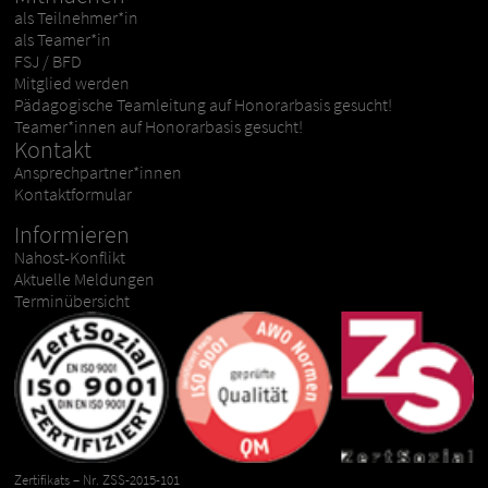
als Teilnehmer*in
als Teamer*in
FSJ / BFD
Mitglied werden
Pädagogische Teamleitung auf Honorarbasis gesucht!
Teamer*innen auf Honorarbasis gesucht!
Kontakt
Ansprechpartner*innen
Kontaktformular
Informieren
Nahost-Konflikt
Aktuelle Meldungen
Terminübersicht
Zertifikats – Nr. ZSS-2015-101