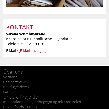
KONTAKT
Verena Schmidt-Brand
Koordinatorin für politische Jugendarbeit
Telefon
030 - 72 00 66 97
E-Mail
[E-Mail anzeigen]
Über uns
Vorstand
Geschäftsstelle
Kreisjugendwerke
Partner
Unsere Projekte
Internationale Jugendbegegnung mit Frankreich
Projektfonds "Junges Engagement"