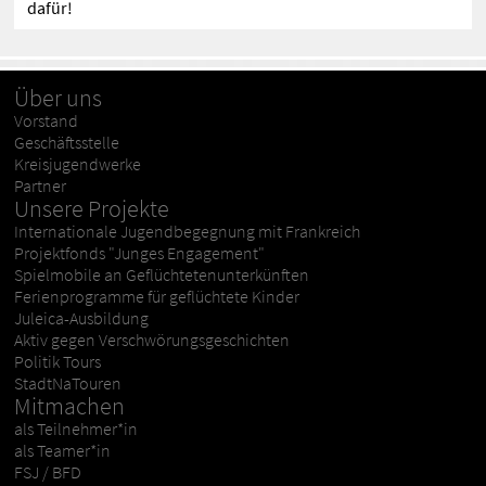
dafür!
Über uns
Vorstand
Geschäftsstelle
Kreisjugendwerke
Partner
Unsere Projekte
Internationale Jugendbegegnung mit Frankreich
Projektfonds "Junges Engagement"
Spielmobile an Geflüchtetenunterkünften
Ferienprogramme für geflüchtete Kinder
Juleica-Ausbildung
Aktiv gegen Verschwörungsgeschichten
Politik Tours
StadtNaTouren
Mitmachen
als Teilnehmer*in
als Teamer*in
FSJ / BFD