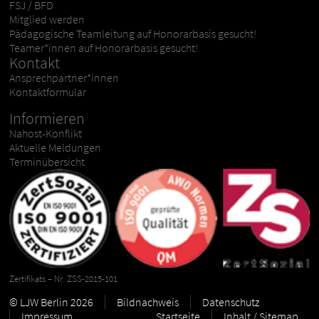
FSJ / BFD
Mitglied werden
Pädagogische Teamleitung auf Honorarbasis gesucht!
Teamer*innen auf Honorarbasis gesucht!
Kontakt
Ansprechpartner*innen
Kontaktformular
Informieren
Nahost-Konflikt
Aktuelle Meldungen
Terminübersicht
Zertifikats – Nr. ZSS-2015-101
© LJW Berlin 2026
Bildnachweis
Datenschutz
Impressum
Startseite
Inhalt / Sitemap