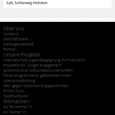
Sylt, Schleswig-Holstein
Über uns
Vorstand
Geschäftsstelle
Kreisjugendwerke
Partner
Unsere Projekte
Internationale Jugendbegegnung mit Frankreich
Projektfonds "Junges Engagement"
Spielmobile an Geflüchtetenunterkünften
Ferienprogramme für geflüchtete Kinder
Juleica-Ausbildung
Aktiv gegen Verschwörungsgeschichten
Politik Tours
StadtNaTouren
Mitmachen
als Teilnehmer*in
als Teamer*in