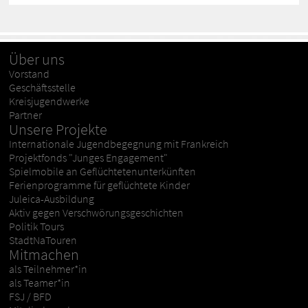
Über uns
Vorstand
Geschäftsstelle
Kreisjugendwerke
Partner
Unsere Projekte
Internationale Jugendbegegnung mit Frankreich
Projektfonds "Junges Engagement"
Spielmobile an Geflüchtetenunterkünften
Ferienprogramme für geflüchtete Kinder
Juleica-Ausbildung
Aktiv gegen Verschwörungsgeschichten
Politik Tours
StadtNaTouren
Mitmachen
als Teilnehmer*in
als Teamer*in
FSJ / BFD