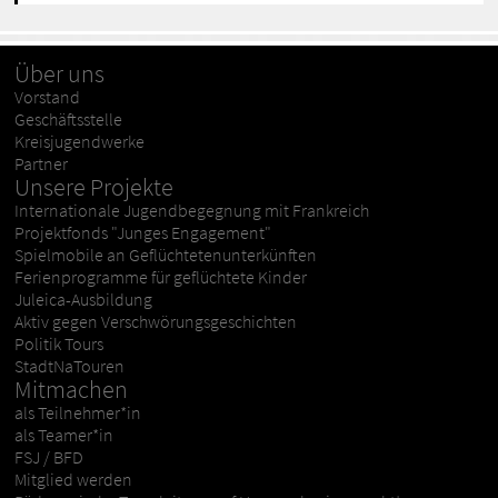
Über uns
Vorstand
Geschäftsstelle
Kreisjugendwerke
Partner
Unsere Projekte
Internationale Jugendbegegnung mit Frankreich
Projektfonds "Junges Engagement"
Spielmobile an Geflüchtetenunterkünften
Ferienprogramme für geflüchtete Kinder
Juleica-Ausbildung
Aktiv gegen Verschwörungsgeschichten
Politik Tours
StadtNaTouren
Mitmachen
als Teilnehmer*in
als Teamer*in
FSJ / BFD
Mitglied werden